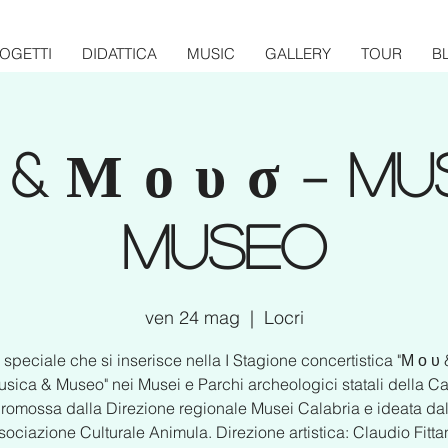
OGETTI
DIDATTICA
MUSIC
GALLERY
TOUR
B
 & Μ ο υ σ – Mu
Museo
ven 24 mag
  |  
Locri
speciale che si inserisce nella I Stagione concertistica "Μ ο υ
usica & Museo" nei Musei e Parchi archeologici statali della Ca
romossa dalla Direzione regionale Musei Calabria e ideata dal
ociazione Culturale Animula. Direzione artistica: Claudio Fitta