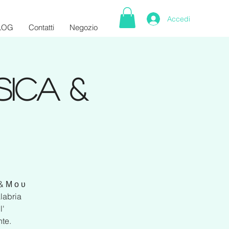
Accedi
LOG
Contatti
Negozio
sica &
 & Μ ο υ
labria
l'
nte.