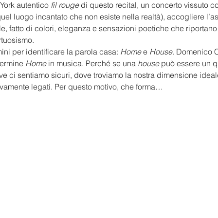
York autentico 
fil rouge
 di questo recital, un concerto vissuto c
uel luogo incantato che non esiste nella realtà), accogliere l’as
, fatto di colori, eleganza e sensazioni poetiche che riportan
irtuosismo.
ini per identificare la parola casa: 
Home
 e 
House
. Domenico Ca
termine 
Home
 in musica. Perché se una 
house
 può essere un qu
dove ci sentiamo sicuri, dove troviamo la nostra dimensione ide
vamente legati. Per questo motivo, che forma…