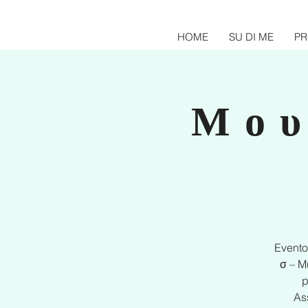
HOME
SU DI ME
PR
Μ ο υ
Evento 
σ – M
p
Ass