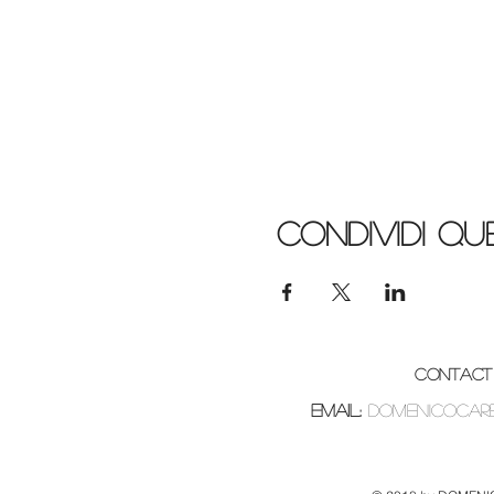
Condividi q
CONTACT 
Email:
domenicocar