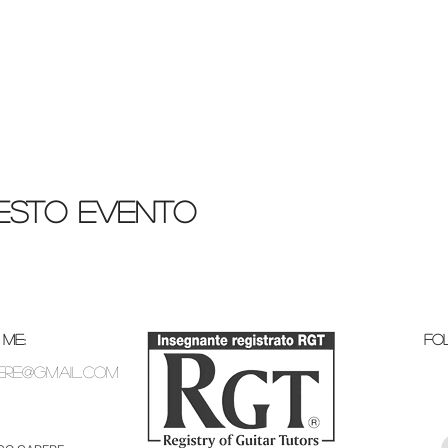
uesto evento
ME:
Fo
ere@gmail.com